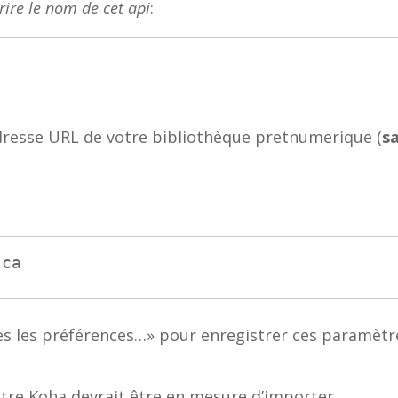
rire le nom de cet api
:
adresse URL de votre bibliothèque pretnumerique (
sa
.ca
es les préférences…» pour enregistrer ces paramètr
otre Koha devrait être en mesure d’importer