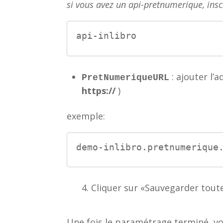
si vous avez un api-pretnumerique, insc
api-inlibro
: ajouter l’
PretNumeriqueURL
https://
)
exemple:
demo-inlibro.pretnumerique
Cliquer sur «Sauvegarder tout
Une fois le paramétrage terminé, v