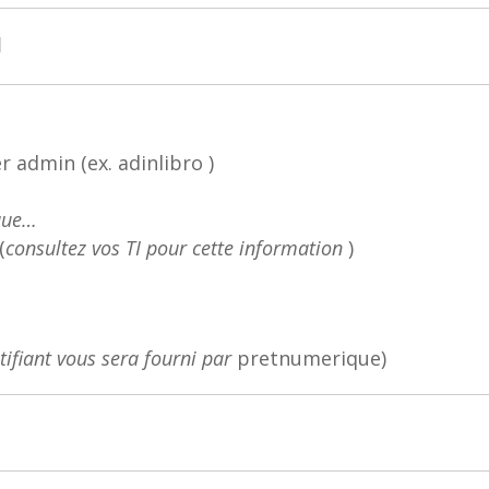
q
er admin (ex. adinlibro )
ique…
(
consultez vos TI pour cette information
)
tifiant vous sera fourni par
pretnumerique)