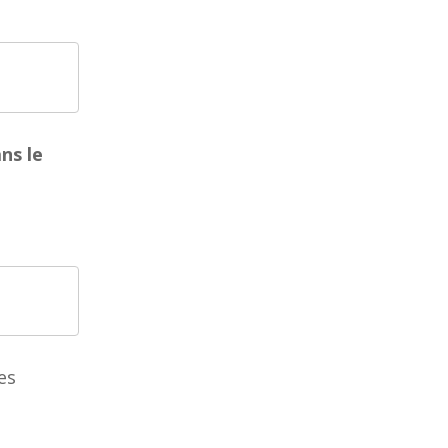
ns le
es