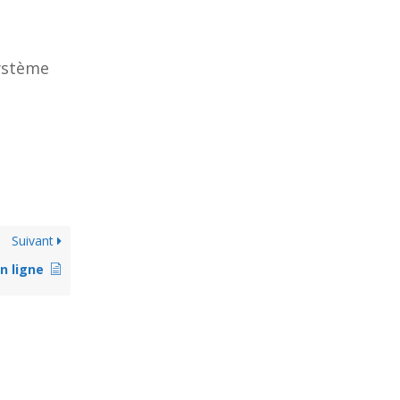
système
Suivant
n ligne