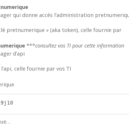
etnumerique
’usager qui donne accès l’administration pretnumeriq
clé pretnumerique » (aka token), celle fournie par
tnumerique
***
consultez vos TI pour cette information
sager d’api
l’api, celle fournie par vos TI
erique
i9j10
que…