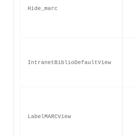
Hide_marc
IntranetBiblioDefaultView
LabelMARCView