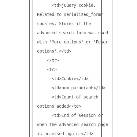
      <td>jQuery cookie. 
Related to serialized_form* 
cookies. Stores if the 
advanced search form was used 
with 'More options' or 'Fewer 
options'.</td>

    </tr>

    <tr>

      <td>Cookie</td>

      <td>num_paragraph</td>

      <td>Count of search 
options added</td>

      <td>End of session or 
when the advanced search page 
is accessed again.</td>
