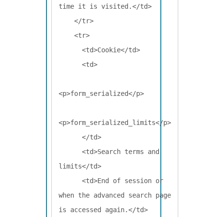
time it is visited.</td>

    </tr>

    <tr>

      <td>Cookie</td>

      <td>

<p>form_serialized</p>

<p>form_serialized_limits</p>

      </td>

      <td>Search terms and 
limits</td>

      <td>End of session or 
when the advanced search page 
is accessed again.</td>
