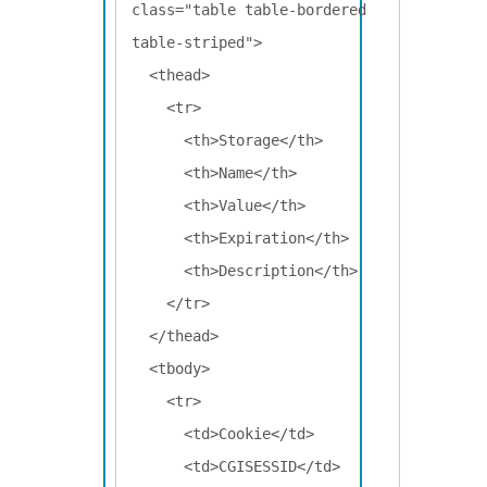
class="table table-bordered 
table-striped">

  <thead>

    <tr>

      <th>Storage</th>

      <th>Name</th>

      <th>Value</th>

      <th>Expiration</th>

      <th>Description</th>

    </tr>

  </thead>

  <tbody>

    <tr>

      <td>Cookie</td>

      <td>CGISESSID</td>
