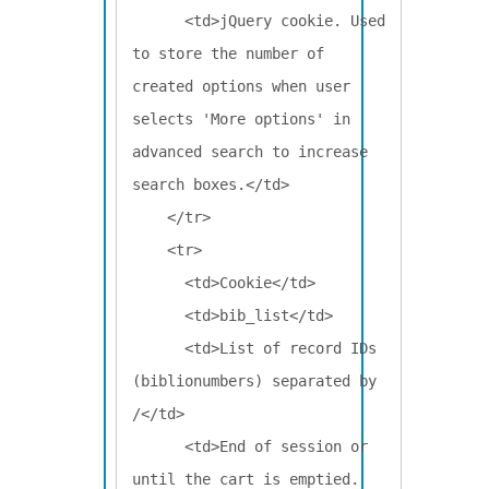
      <td>jQuery cookie. Used 
to store the number of 
created options when user 
selects 'More options' in 
advanced search to increase 
search boxes.</td>

    </tr>

    <tr>

      <td>Cookie</td>

      <td>bib_list</td>

      <td>List of record IDs 
(biblionumbers) separated by 
/</td>

      <td>End of session or 
until the cart is emptied.