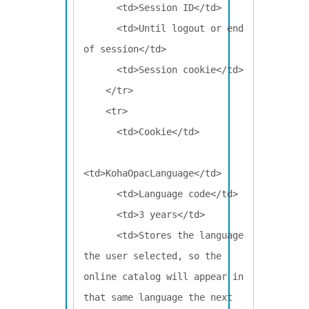
      <td>Session ID</td>

      <td>Until logout or end 
of session</td>

      <td>Session cookie</td>

    </tr>

    <tr>

      <td>Cookie</td>

<td>KohaOpacLanguage</td>

      <td>Language code</td>

      <td>3 years</td>

      <td>Stores the language 
the user selected, so the 
online catalog will appear in 
that same language the next 