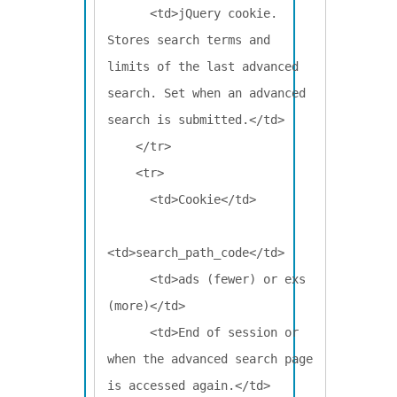
      <td>jQuery cookie. 
Stores search terms and 
limits of the last advanced 
search. Set when an advanced 
search is submitted.</td>

    </tr>

    <tr>

      <td>Cookie</td>

<td>search_path_code</td>

      <td>ads (fewer) or exs 
(more)</td>

      <td>End of session or 
when the advanced search page 
is accessed again.</td>
