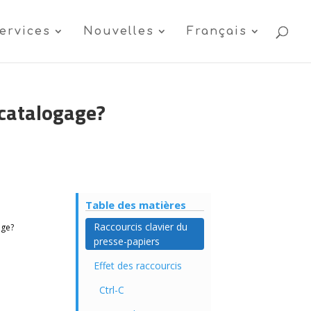
ervices
Nouvelles
Français
 catalogage?
Table des matières
Raccourcis clavier du
age?
presse-papiers
Effet des raccourcis
Ctrl-C