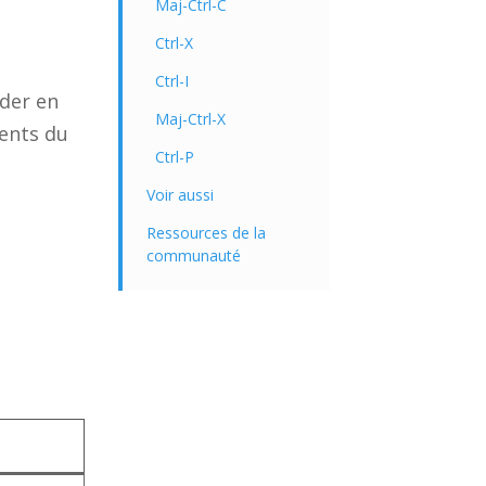
Maj-Ctrl-C
Ctrl-X
Ctrl-I
rder en
Maj-Ctrl-X
ments du
Ctrl-P
Voir aussi
Ressources de la
communauté