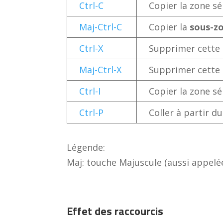
Ctrl-C
Copier la zone sé
Maj-Ctrl-C
Copier la
sous-z
Ctrl-X
Supprimer cette z
Maj-Ctrl-X
Supprimer cette
Ctrl-I
Copier la zone sé
Ctrl-P
Coller à partir d
Légende:
Maj: touche Majuscule (aussi appelée
Effet des raccourcis