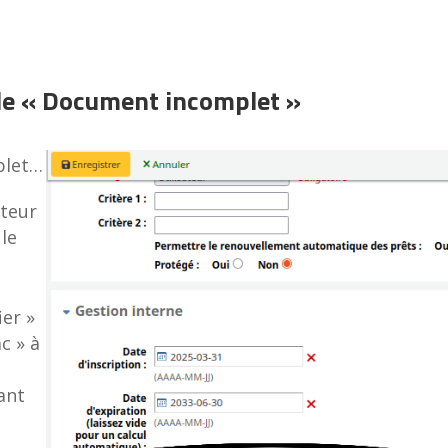
 de « Document incomplet »
plet…
ateur
le
ier »
c » à
ant