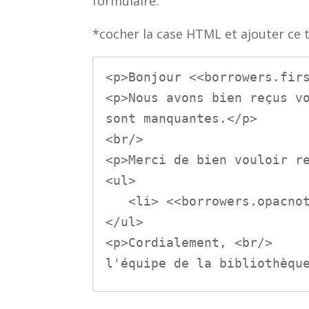
formulaire.
*cocher la case HTML et ajouter ce t
<p>Bonjour <<borrowers.firs
<p>Nous avons bien reçus vo
sont manquantes.</p>

<br/>

<p>Merci de bien vouloir re
<ul>

   <li> <<borrowers.opacnote>> </li>

</ul>

<p>Cordialement, <br/>

l'équipe de la bibliothèqu