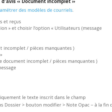
el d’avis « Document incomplet »
amétrer des modèles de courriels
.
ns et reçus
tion » et choisir l’option « Utilisateurs (message
t incomplet / pièces manquantes )
 »
 de document incomplet / pièces manquantes )
 message
quement le texte inscrit dans le champ
s Dossier > bouton modifier > Note Opac – à la fin 