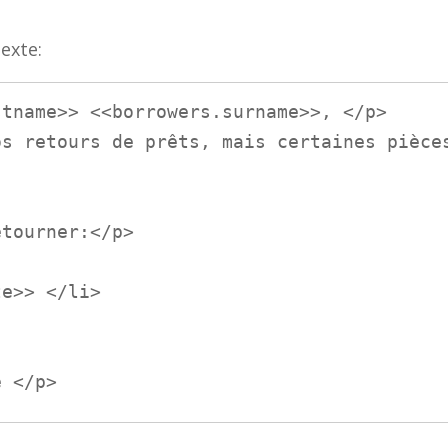
exte:
tname>> <<borrowers.surname>>, </p>

s retours de prêts, mais certaines pièces
tourner:</p>

e </p>