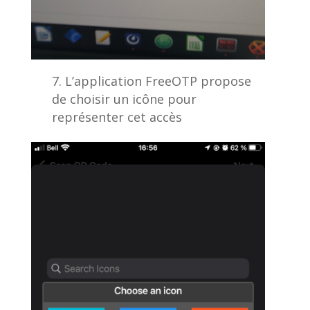
L’application FreeOTP propose
de choisir un icône pour
représenter cet accès