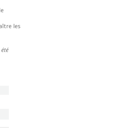
de
ître les
 été