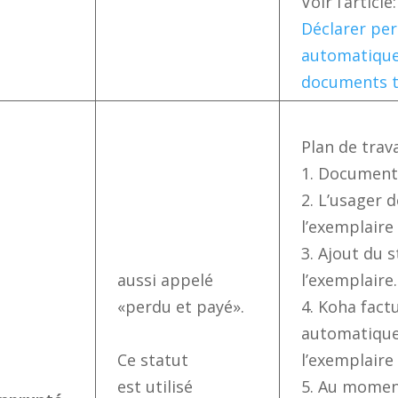
Voir l’article:
Déclarer pe
automatique
documents t
Plan de trava
1. Document
2. L’usager 
l’exemplaire
3. Ajout du 
aussi appelé
l’exemplaire.
«perdu et payé».
4. Koha fact
automatiqu
Ce statut
l’exemplaire
est utilisé
5. Au momen