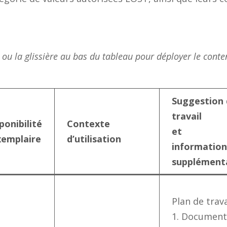
r ou la glissière au
bas du tableau pour déployer le conte
Suggestion 
travail
ponibilité
Contexte
et
xemplaire
d’utilisation
informatio
supplément
Plan de trava
1. Documen