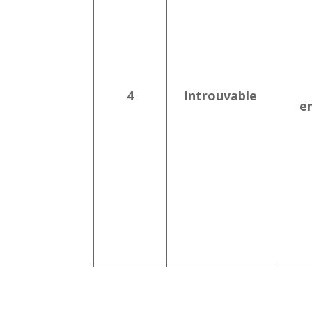
4
Introuvable
e