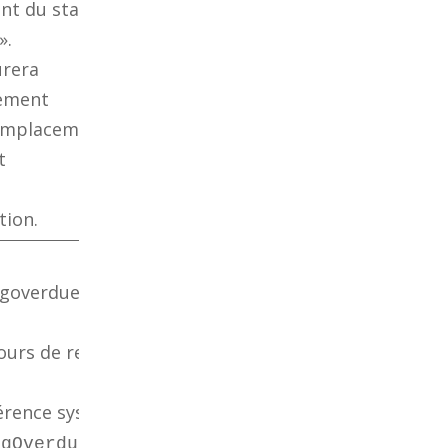
nt du statut
».
urera
ement
remplacement
t
tion.
ngoverdue.pl
ours de retard
férence système
ngOverdueDays