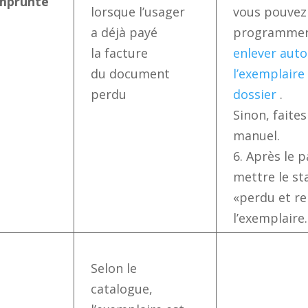
mprunté
lorsque l’usager
vous pouvez
a déjà payé
programmer
la facture
enlever aut
du document
l’exemplaire
perdu
dossier
.
Sinon, faite
manuel.
6. Après le 
mettre le st
«perdu et r
l’exemplaire.
Selon le
catalogue,