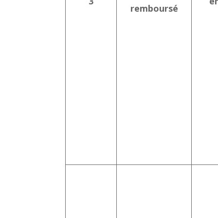
3
e
remboursé