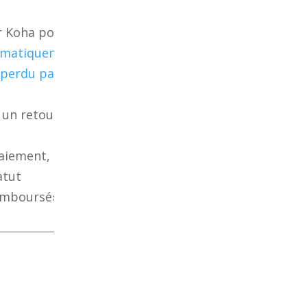
 Koha pour
omatiquement
 perdu payé du
s un retour
paiement,
atut
emboursé» sur