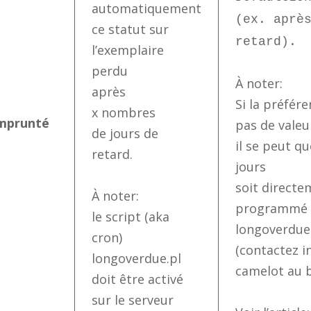
automatiquement
(ex. aprè
ce statut sur
retard).
l’exemplaire
perdu
À noter:
après
Si la préfére
x nombres
mprunté
pas de valeu
de jours de
il se peut q
retard.
jours
soit direct
À noter:
programmé d
le script (aka
longoverdue
cron)
(contactez i
longoverdue.pl
camelot au 
doit être activé
sur le serveur