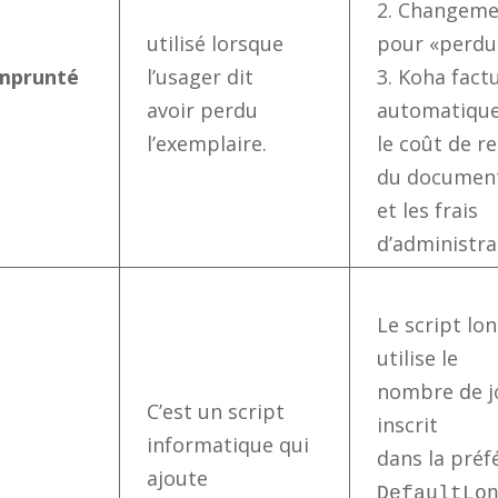
2. Changeme
utilisé lorsque
pour «perdu
mprunté
l’usager dit
3. Koha fact
avoir perdu
automatiqu
l’exemplaire.
le coût de 
du documen
et les frais
d’administra
Le script lo
utilise le
nombre de j
C’est un script
inscrit
informatique qui
dans la pré
ajoute
DefaultLo