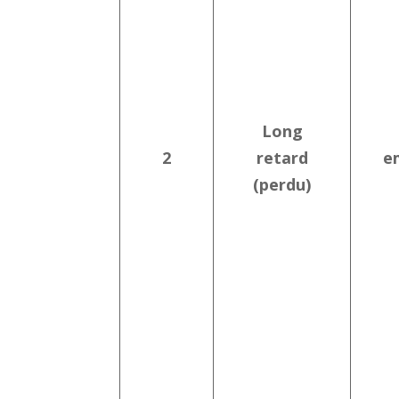
Long
2
retard
e
(perdu)