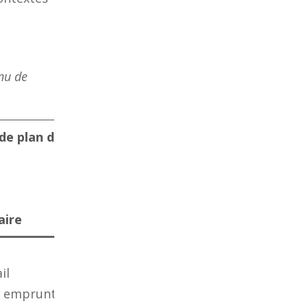
nu de
de plan de
n
aire
il
t emprunté