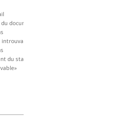
il
e du document
ns
 introuvable
ns
nt du statut
uvable»