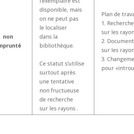
l’exemplaire est
disponible, mais
Plan de trava
on ne peut pas
1. Recherch
le localiser
sur les rayo
non
dans la
2. Document
mprunté
bibliothèque.
sur les rayo
3. Changeme
Ce statut s’utilise
pour «intro
surtout après
une tentative
non fructueuse
de recherche
sur les rayons .