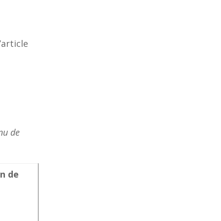
article
nu de
an de