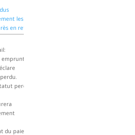
rdus
ment les
rès en retard
il:
 emprunté.
déclare
 perdu.
statut perdu sur
urera
ement
t du paiement,