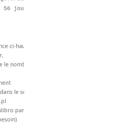
s 56 jours de
nce ci-haut n’a
r,
ue le nombre de
ement
ans le script
.pl
nlibro par
besoin)